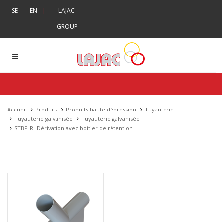
|
SE
EN
|
LAJAC
GROUP
Accueil
Produits
Produits haute dépression
Tuyauterie
Tuyauterie galvanisée
Tuyauterie galvanisée
STBP-R- Dérivation avec boitier de rétention