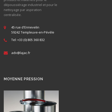
dépoussiérage industriel et pour le
nettoyage par aspiration
centralisée.
45 rue d'Ennevelin
59242 Templeuve-en-Pévèle
Tel: +33 (0) 805 360 832
adv@
lajac
.fr
MOYENNE PRESSION