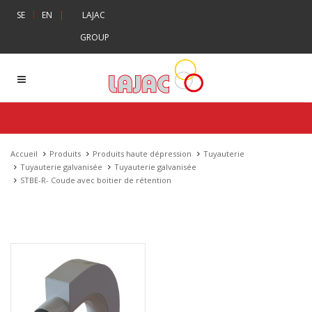
|
SE
EN
|
LAJAC
GROUP
Accueil
Produits
Produits haute dépression
Tuyauterie
Tuyauterie galvanisée
Tuyauterie galvanisée
STBE-R- Coude avec boitier de rétention