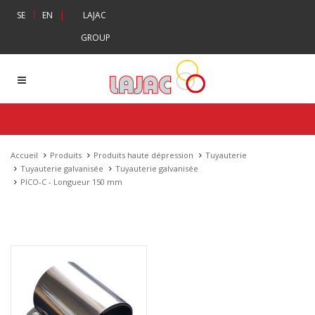
|
SE
EN
|
LAJAC
GROUP
Accueil
Produits
Produits haute dépression
Tuyauterie
Tuyauterie galvanisée
Tuyauterie galvanisée
PICO-C - Longueur 150 mm