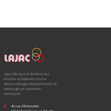
Lajac fabrique et distribue des
produits et matériels pour le
dépoussiérage industriel et pour le
nettoyage par aspiration
centralisée.
45 rue d'Ennevelin