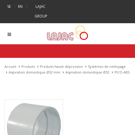
|
SE
EN
|
LAJAC
GROUP
Accueil
Produits
Produits haute dépression
Systèmes de nettoyage
Aspiration domestique Ø32 mm
Aspiration domestique Ø32
PICO-ABS