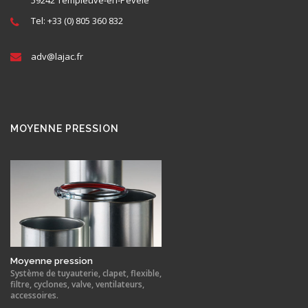
59242 Templeuve-en-Pévèle
Tel: +33 (0) 805 360 832
adv@
lajac
.fr
MOYENNE PRESSION
Moyenne pression
Système de tuyauterie, clapet, flexible,
filtre, cyclones, valve, ventilateurs,
accessoires.